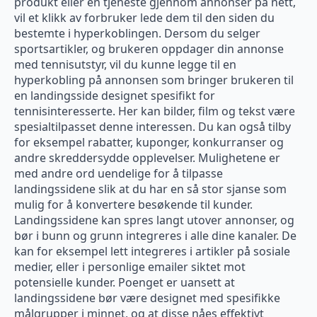
produkt eller en tjeneste gjennom annonser på nett,
vil et klikk av forbruker lede dem til den siden du
bestemte i hyperkoblingen. Dersom du selger
sportsartikler, og brukeren oppdager din annonse
med tennisutstyr, vil du kunne legge til en
hyperkobling på annonsen som bringer brukeren til
en landingsside designet spesifikt for
tennisinteresserte. Her kan bilder, film og tekst være
spesialtilpasset denne interessen. Du kan også tilby
for eksempel rabatter, kuponger, konkurranser og
andre skreddersydde opplevelser. Mulighetene er
med andre ord uendelige for å tilpasse
landingssidene slik at du har en så stor sjanse som
mulig for å konvertere besøkende til kunder.
Landingssidene kan spres langt utover annonser, og
bør i bunn og grunn integreres i alle dine kanaler. De
kan for eksempel lett integreres i artikler på sosiale
medier, eller i personlige emailer siktet mot
potensielle kunder. Poenget er uansett at
landingssidene bør være designet med spesifikke
målgrupper i minnet, og at disse nåes effektivt