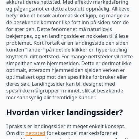
akkurat deres nettsted. Med effektiv markedsføring
og pågangsmot er dette absolutt oppnåelig. Allikevel
betyr ikke et besøk automatisk et kjøp, og mange av
de besøkende kommer like fort inn på siden som de
forlater den. Dette fenomenet må naturligvis
bekjempes, og en landingsside er nøkkelen til å løse
problemet. Kort fortalt er en landingsside den siden
kunden ”lander” på i det de klikker en hyperkobling
knyttet til ditt nettsted. For mange nettsteder vil dette
simpelthen være hjemmesiden. Dette er derimot ikke
optimalt, ettersom hjemmesiden sjelden verken er
optimalisert opp mot den spesifikke forbruker eller
deres søk. Landingssider kan bli designet med
spesifikke målgrupper i minnet, slik at besøkende
mer sannsynlig blir fremtidige kunder.
Hvordan virker landingssider?
I praksis er landingssider et meget enkelt konsept.
Om ditt
nettsted
for eksempel markedsfører et