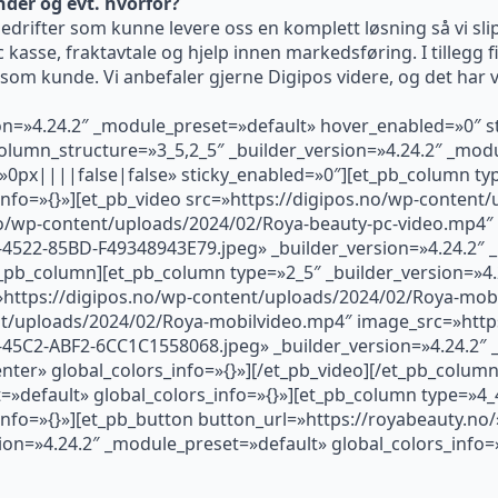
under og evt. hvorfor?
edrifter som kunne levere oss en komplett løsning så vi slipp
 kasse, fraktavtale og hjelp innen markedsføring. I tillegg fi
tt som kunde. Vi anbefaler gjerne Digipos videre, og det har 
sion=»4.24.2″ _module_preset=»default» hover_enabled=»0″ s
olumn_structure=»3_5,2_5″ _builder_version=»4.24.2″ _mod
»0px||||false|false» sticky_enabled=»0″][et_pb_column typ
info=»{}»][et_pb_video src=»https://digipos.no/wp-content
o/wp-content/uploads/2024/02/Roya-beauty-pc-video.mp4″ 
4522-85BD-F49348943E79.jpeg» _builder_version=»4.24.2″ 
et_pb_column][et_pb_column type=»2_5″ _builder_version=»4
c=»https://digipos.no/wp-content/uploads/2024/02/Roya-mob
t/uploads/2024/02/Roya-mobilvideo.mp4″ image_src=»https
45C2-ABF2-6CC1C1558068.jpeg» _builder_version=»4.24.2″ 
er» global_colors_info=»{}»][/et_pb_video][/et_pb_column
=»default» global_colors_info=»{}»][et_pb_column type=»4_4
nfo=»{}»][et_pb_button button_url=»https://royabeauty.no
on=»4.24.2″ _module_preset=»default» global_colors_info=