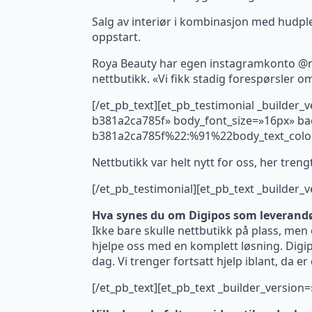
Salg av interiør i kombinasjon med hudple
oppstart.
Roya Beauty har egen instagramkonto @ro
nettbutikk. «Vi fikk stadig forespørsler o
[/et_pb_text][et_pb_testimonial _builder
b381a2ca785f» body_font_size=»16px» bac
b381a2ca785f%22:%91%22body_text_colo
Nettbutikk var helt nytt for oss, her treng
[/et_pb_testimonial][et_pb_text _builder_
Hva synes du om Digipos som leverand
Ikke bare skulle nettbutikk på plass, me
hjelpe oss med en komplett løsning. Digip
dag. Vi trenger fortsatt hjelp iblant, da e
[/et_pb_text][et_pb_text _builder_version