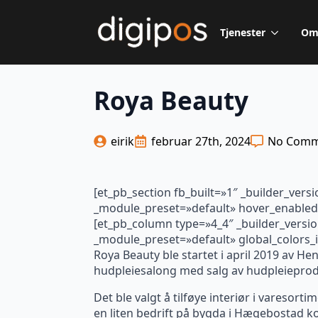
Tjenester
Om
Roya Beauty
eirik
februar 27th, 2024
No Comm
[et_pb_section fb_built=»1″ _builder_vers
_module_preset=»default» hover_enabled=
[et_pb_column type=»4_4″ _builder_versio
_module_preset=»default» global_colors_i
Roya Beauty ble startet i april 2019 av H
hudpleiesalong med salg av hudpleiepro
Det ble valgt å tilføye interiør i varesort
en liten bedrift på bygda i Hægebostad