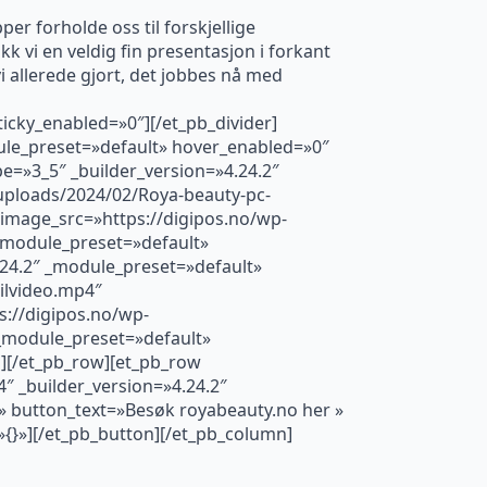
er forholde oss til forskjellige
kk vi en veldig fin presentasjon i forkant
vi allerede gjort, det jobbes nå med
ticky_enabled=»0″][/et_pb_divider]
ule_preset=»default» hover_enabled=»0″
e=»3_5″ _builder_version=»4.24.2″
/uploads/2024/02/Roya-beauty-pc-
image_src=»https://digipos.no/wp-
_module_preset=»default»
.24.2″ _module_preset=»default»
ilvideo.mp4″
://digipos.no/wp-
_module_preset=»default»
][/et_pb_row][et_pb_row
″ _builder_version=»4.24.2″
/» button_text=»Besøk royabeauty.no her »
»{}»][/et_pb_button][/et_pb_column]