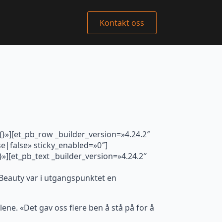
Kontakt oss
{}»][et_pb_row _builder_version=»4.24.2″
|false» sticky_enabled=»0″]
»][et_pb_text _builder_version=»4.24.2″
a Beauty var i utgangspunktet en
alene. «Det gav oss flere ben å stå på for å