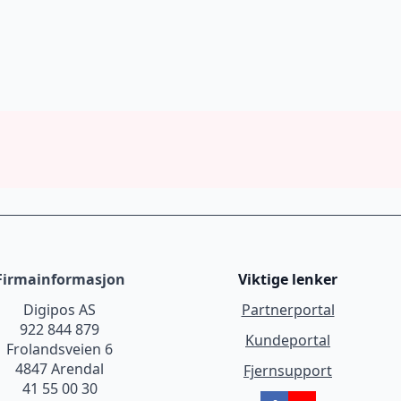
Firmainformasjon
Viktige lenker
Digipos AS
Partnerportal
922 844 879
Kundeportal
Frolandsveien 6
4847 Arendal
Fjernsupport
41 55 00 30