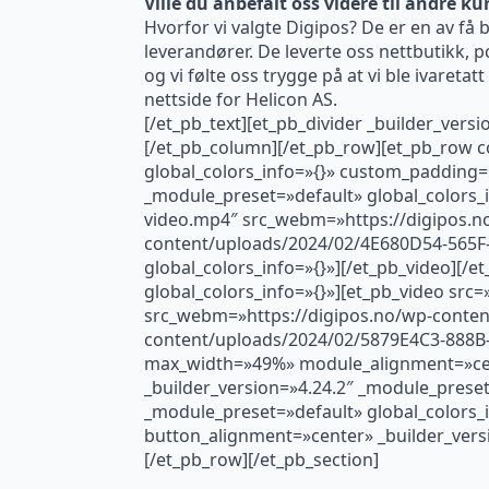
Ville du anbefalt oss videre til andre k
Hvorfor vi valgte Digipos? De er en av få b
leverandører. De leverte oss nettbutikk, pc
og vi følte oss trygge på at vi ble ivareta
nettside for Helicon AS.
[/et_pb_text][et_pb_divider _builder_ver
[/et_pb_column][/et_pb_row][et_pb_row c
global_colors_info=»{}» custom_padding=
_module_preset=»default» global_colors_
video.mp4″ src_webm=»https://digipos.n
content/uploads/2024/02/4E680D54-565F-
global_colors_info=»{}»][/et_pb_video][/
global_colors_info=»{}»][et_pb_video sr
src_webm=»https://digipos.no/wp-conten
content/uploads/2024/02/5879E4C3-888B-
max_width=»49%» module_alignment=»cent
_builder_version=»4.24.2″ _module_preset
_module_preset=»default» global_colors_i
button_alignment=»center» _builder_versi
[/et_pb_row][/et_pb_section]