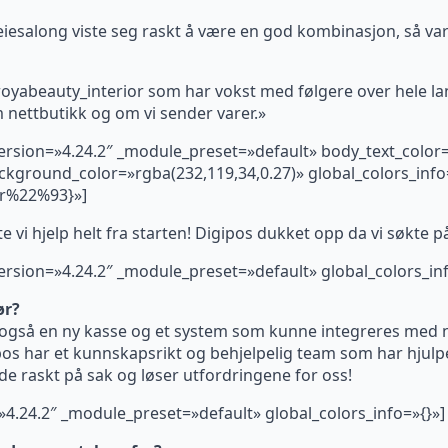
iesalong viste seg raskt å være en god kombinasjon, så var
yabeauty_interior som har vokst med følgere over hele la
m nettbutikk og om vi sender varer.»
_version=»4.24.2″ _module_preset=»default» body_text_colo
kground_color=»rgba(232,119,34,0.27)» global_colors_inf
r%22%93}»]
te vi hjelp helt fra starten! Digipos dukket opp da vi søkte p
version=»4.24.2″ _module_preset=»default» global_colors_inf
ør?
n også en ny kasse og et system som kunne integreres med 
os har et kunnskapsrikt og behjelpelig team som har hjulpe
r de raskt på sak og løser utfordringene for oss!
=»4.24.2″ _module_preset=»default» global_colors_info=»{}»]