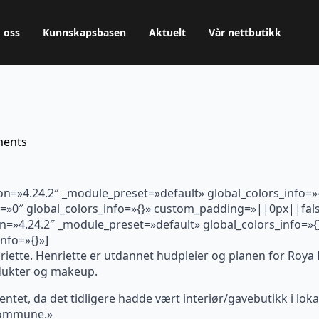
 oss
Kunnskapsbasen
Aktuelt
Vår nettbutikk
ents
ion=»4.24.2″ _module_preset=»default» global_colors_info=»
»0″ global_colors_info=»{}» custom_padding=»||0px||false
n=»4.24.2″ _module_preset=»default» global_colors_info=»{}
nfo=»{}»]
enriette. Henriette er utdannet hudpleier og planen for Roy
dukter og makeup.
imentet, da det tidligere hadde vært interiør/gavebutikk i lok
 kommune.»