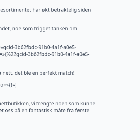
esortimentet har økt betraktelig siden
ndet, noe som trigget tanken om
r=»gcid-3b62fbdc-91b0-4a1f-a0e5-
o=»{%22gcid-3b62fbdc-91b0-4a1f-a0e5-
å nett, det ble en perfekt match!
o=»{}»]
nettbutikken, vi trengte noen som kunne
t oss på en fantastisk måte fra første