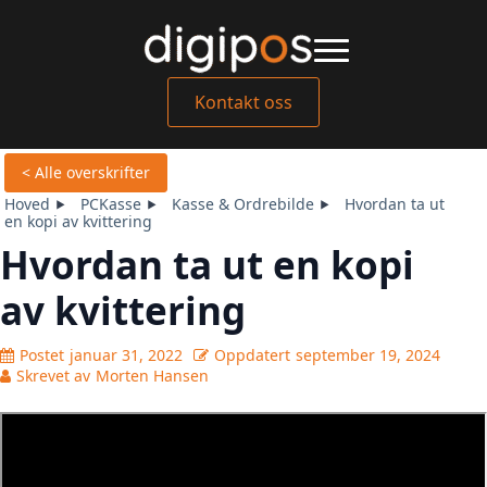
Kontakt oss
< Alle overskrifter
Hoved
PCKasse
Kasse & Ordrebilde
Hvordan ta ut
en kopi av kvittering
Hvordan ta ut en kopi
av kvittering
Postet
januar 31, 2022
Oppdatert
september 19, 2024
Skrevet av
Morten Hansen