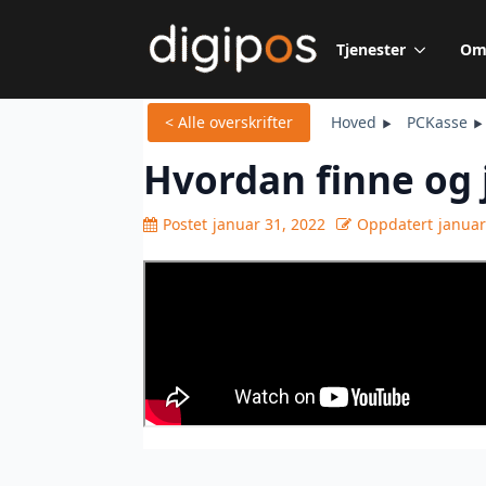
Tjenester
Om
< Alle overskrifter
Hoved
PCKasse
Hvordan finne og 
Postet
januar 31, 2022
Oppdatert
januar