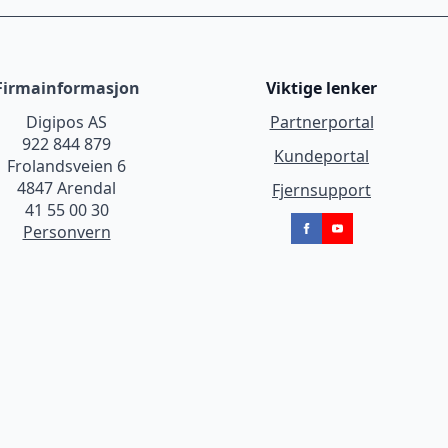
Firmainformasjon
Viktige lenker
Digipos AS
Partnerportal
922 844 879
Kundeportal
Frolandsveien 6
4847 Arendal
Fjernsupport
41 55 00 30
Personvern