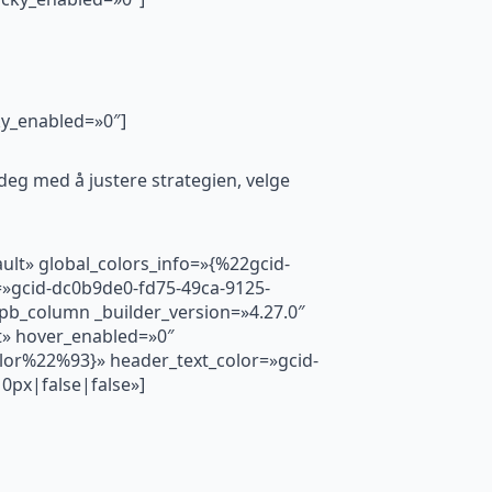
ky_enabled=»0″]
deg med å justere strategien, velge
ult» global_colors_info=»{%22gcid-
gcid-dc0b9de0-fd75-49ca-9125-
pb_column _builder_version=»4.27.0″
t» hover_enabled=»0″
lor%22%93}» header_text_color=»gcid-
0px|false|false»]