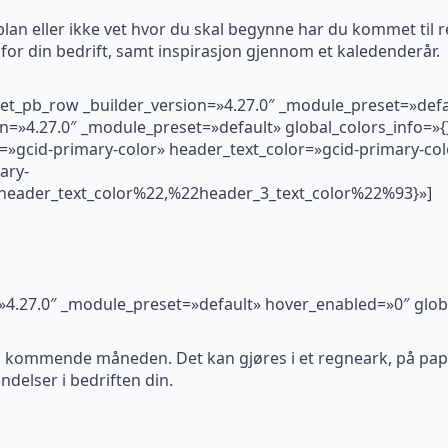
n eller ikke vet hvor du skal begynne har du kommet til ret
for din bedrift, samt inspirasjon gjennom et kaledenderår.
[et_pb_row _builder_version=»4.27.0″ _module_preset=»defau
n=»4.27.0″ _module_preset=»default» global_colors_info=»{}
=»gcid-primary-color» header_text_color=»gcid-primary-col
ary-
header_text_color%22,%22header_3_text_color%22%93}»]
n=»4.27.0″ _module_preset=»default» hover_enabled=»0″ glob
n kommende måneden. Det kan gjøres i et regneark, på papir, 
endelser i bedriften din.