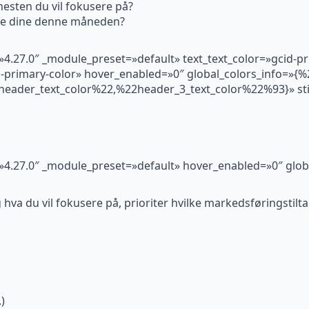
nesten du vil fokusere på?
ene dine denne måneden?
=»4.27.0″ _module_preset=»default» text_text_color=»gcid-p
d-primary-color» hover_enabled=»0″ global_colors_info=»{%
eader_text_color%22,%22header_3_text_color%22%93}» sti
n=»4.27.0″ _module_preset=»default» hover_enabled=»0″ glob
hva du vil fokusere på, prioriter hvilke markedsføringstiltak
)