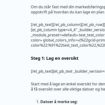
Om du står fast med din markedsføringspla
oppskrift på hvordan du kan lage en plan 
[/et_pb_text][/et_pb_column][/et_pb_row]
[et_pb_column type=»4_4″ _builder_versio
_module_preset=»default» text_text_color
color» global_colors_info=»{%22gcid-prim
color%22:%91%22text_text_color%22,%22
Steg 1: Lag en oversikt
[/et_pb_text][et_pb_text _builder_versio
Start med å lage en enkel oversikt for de
å få oversikt over alle viktige datoer og h
Datoer å merke seg
: