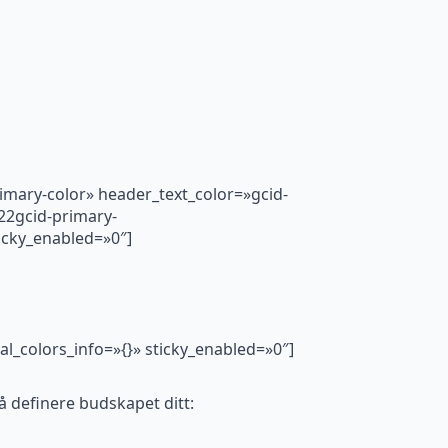
rimary-color» header_text_color=»gcid-
22gcid-primary-
cky_enabled=»0″]
al_colors_info=»{}» sticky_enabled=»0″]
 definere budskapet ditt: