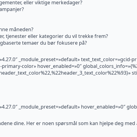
gementer, eller viktige merkedager?
kampanjer?
enne måneden?
, tjenester eller kategorier du vil trekke frem?
ongbaserte temaer du bør fokusere på?
=»4.27.0″ _module_preset=»default» text_text_color=»gcid-p
d-primary-color» hover_enabled=»0″ global_colors_info=»{%
eader_text_color%22,%22header_3_text_color%22%93}» sti
n=»4.27.0″ _module_preset=»default» hover_enabled=»0″ glob
undene dine. Her er noen spørsmål som kan hjelpe deg med å