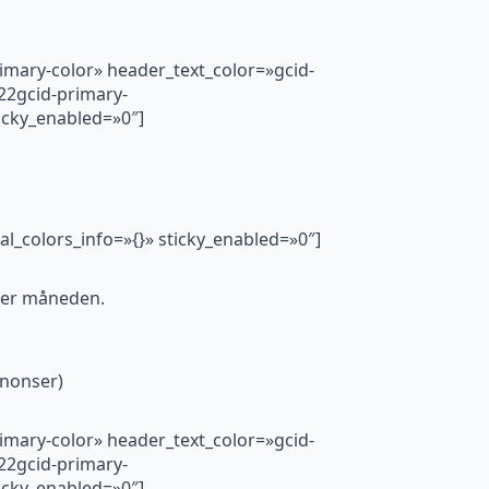
rimary-color» header_text_color=»gcid-
22gcid-primary-
cky_enabled=»0″]
al_colors_info=»{}» sticky_enabled=»0″]
over måneden.
nnonser)
rimary-color» header_text_color=»gcid-
22gcid-primary-
cky_enabled=»0″]