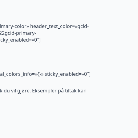
rimary-color» header_text_color=»gcid-
22gcid-primary-
cky_enabled=»0″]
al_colors_info=»{}» sticky_enabled=»0″]
 du vil gjøre. Eksempler på tiltak kan