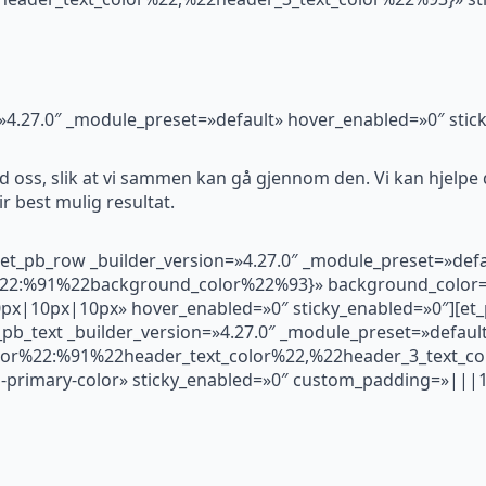
n=»4.27.0″ _module_preset=»default» hover_enabled=»0″ stic
 oss, slik at vi sammen kan gå gjennom den. Vi kan hjelpe 
ir best mulig resultat.
[et_pb_row _builder_version=»4.27.0″ _module_preset=»defa
%22:%91%22background_color%22%93}» background_color=»
px|10px|10px» hover_enabled=»0″ sticky_enabled=»0″][et_
_pb_text _builder_version=»4.27.0″ _module_preset=»defaul
olor%22:%91%22header_text_color%22,%22header_3_text_co
d-primary-color» sticky_enabled=»0″ custom_padding=»|||1