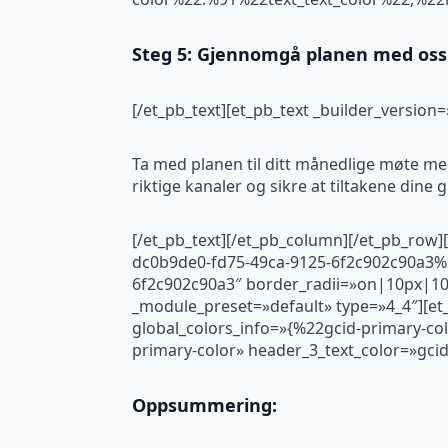
Steg 5: Gjennomgå planen med oss
[/et_pb_text][et_pb_text _builder_versio
Ta med planen til ditt månedlige møte med
riktige kanaler og sikre at tiltakene dine g
[/et_pb_text][/et_pb_column][/et_pb_row]
dc0b9de0-fd75-49ca-9125-6f2c902c90a3
6f2c902c90a3″ border_radii=»on|10px|10
_module_preset=»default» type=»4_4″][et
global_colors_info=»{%22gcid-primary-c
primary-color» header_3_text_color=»gci
Oppsummering: