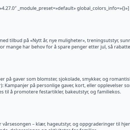
=»4.27.0″ _module_preset=»default» global_colors_info=»{}»]
 med tilbud på «Nytt år, nye muligheter», treningsutstyr, sunn l
or mange har behov for å spare penger etter jul, så rabatt
ser på gaver som blomster, sjokolade, smykker, og romantis
r): Kampanjer på personlige gaver, kort, eller opplevelser 
 til å promotere festartikler, bakeutstyr, og familiekos.
r vårsesongen – klær, hageutstyr, og oppgraderinger til hj