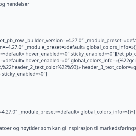
og hendelser
[et_pb_row _builder_version=»4.27.0″ _module_preset=»defau
n=»4.27.0″ _module_preset=»default» global_colors_info=»{}
=»default» hover_enabled=»0″ sticky_enabled=»0″][/et_pb_d
t=»default» hover_enabled=»0″ global_colors_info=»{%22gci
%22header_2_text_color%22%93}» header_3_text_color=»gc
 sticky_enabled=»0″]
=»4.27.0″ _module_preset=»default» global_colors_info=»{}»]
atoer og høytider som kan gi inspirasjon til markedsføringst