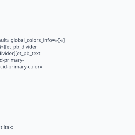
lt» global_colors_info=»{}»]
»][et_pb_divider
ivider][et_pb_text
d-primary-
id-primary-color»
iltak: