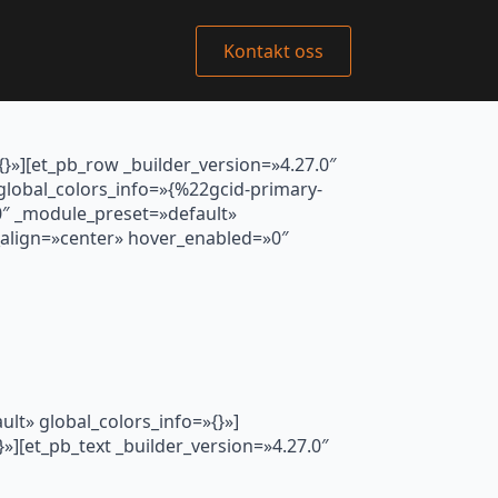
Kontakt oss
{}»][et_pb_row _builder_version=»4.27.0″
lobal_colors_info=»{%22gcid-primary-
″ _module_preset=»default»
t_align=»center» hover_enabled=»0″
lt» global_colors_info=»{}»]
»][et_pb_text _builder_version=»4.27.0″