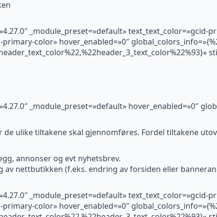
ken
=»4.27.0″ _module_preset=»default» text_text_color=»gcid-p
d-primary-color» hover_enabled=»0″ global_colors_info=»{%
eader_text_color%22,%22header_3_text_color%22%93}» sti
n=»4.27.0″ _module_preset=»default» hover_enabled=»0″ glob
når de ulike tiltakene skal gjennomføres. Fordel tiltakene ut
legg, annonser og evt nyhetsbrev.
 av nettbutikken (f.eks. endring av forsiden eller bannera
=»4.27.0″ _module_preset=»default» text_text_color=»gcid-p
d-primary-color» hover_enabled=»0″ global_colors_info=»{%
eader_text_color%22,%22header_3_text_color%22%93}» sti