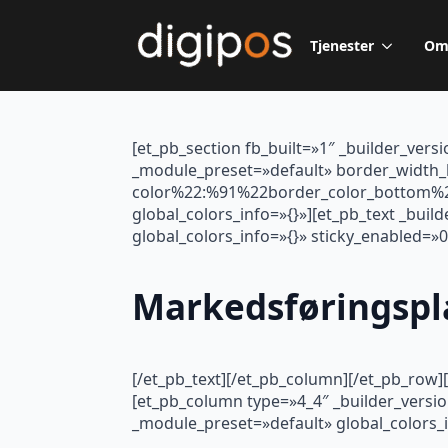
Tjenester
Om
[et_pb_section fb_built=»1″ _builder_vers
_module_preset=»default» border_width_
color%22:%91%22border_color_bottom%22%
global_colors_info=»{}»][et_pb_text _bui
global_colors_info=»{}» sticky_enabled=»0
Markedsføringspl
[/et_pb_text][/et_pb_column][/et_pb_row]
[et_pb_column type=»4_4″ _builder_versio
_module_preset=»default» global_colors_i