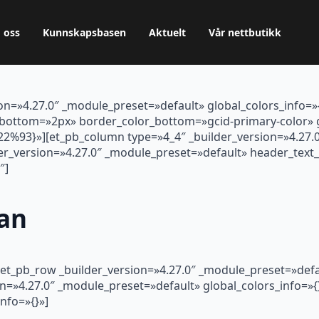
 oss
Kunnskapsbasen
Aktuelt
Vår nettbutikk
ion=»4.27.0″ _module_preset=»default» global_colors_info=»
bottom=»2px» border_color_bottom=»gcid-primary-color» g
93}»][et_pb_column type=»4_4″ _builder_version=»4.27.0
lder_version=»4.27.0″ _module_preset=»default» header_tex
″]
an
[et_pb_row _builder_version=»4.27.0″ _module_preset=»defau
n=»4.27.0″ _module_preset=»default» global_colors_info=»{}
nfo=»{}»]