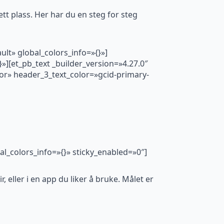
t plass. Her har du en steg for steg
lt» global_colors_info=»{}»]
»][et_pb_text _builder_version=»4.27.0″
or» header_3_text_color=»gcid-primary-
al_colors_info=»{}» sticky_enabled=»0″]
eller i en app du liker å bruke. Målet er